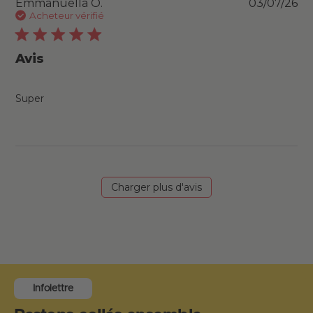
Pu
Emmanuella O.
03/07/26
da
Acheteur vérifié
Avis
Super
Charger plus d'avis
Infolettre