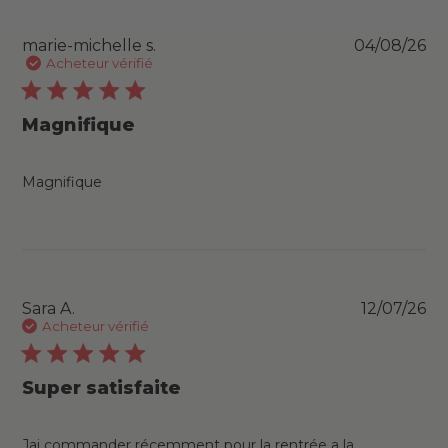
Pu
marie-michelle s.
04/08/26
da
Acheteur vérifié
Magnifique
Magnifique
Pu
Sara A.
12/07/26
da
Acheteur vérifié
Super satisfaite
Jai commander récemment pour la rentrée a la