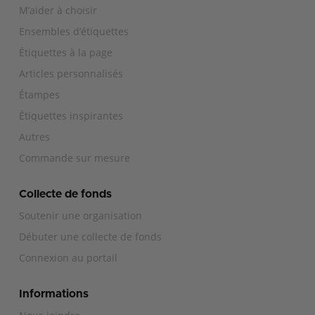
M’aider à choisir
Ensembles d’étiquettes
Étiquettes à la page
Articles personnalisés
Étampes
Étiquettes inspirantes
Autres
Commande sur mesure
Collecte de fonds
Soutenir une organisation
Débuter une collecte de fonds
Connexion au portail
Informations