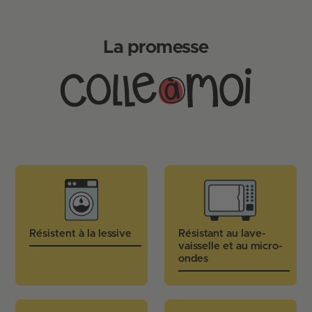
Comment puis-je personnaliser la règle pour mon
enfant ?
La promesse
Quelle est la longueur de la règle personnalisable
pour enfant ?
Est-ce que la règle personnalisée pour enfant est
durable ?
Quels sont les thèmes disponibles pour la règle
personnalisée enfant ?
Est-ce que les graduations sur la règle
personnalisable sont faciles à lire ?
Résistent à la lessive
Résistant au lave-
vaisselle et au micro-
ondes
Est-ce que cette règle est autorisée dans toutes
les écoles?