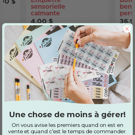
Étiquette
Boît
,00 $
sensorielle
bent
calmante
pers
4,00 $
36,9
1 étiquette calmante
Couver
personnalisée
Ce que nos clients en pensent?
4.8
Une chose de moins à gérer!
4.8 out of 5 stars 64 total
Basé sur 64 avis
reviews
On vous avise les premiers quand on est en
vente et quand c’est le temps de commander
.