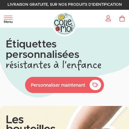
LIVRAISON GRATUITE, SUR NOS PRODUITS D'IDENTIFICATION
My 
Menu
Étiquettes
personnalisées
Personnaliser maintenant