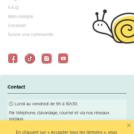
F.A.Q
Mon compte
Livraison
Suivre une commande
Contact
Lundi au vendredi de 9h à 16h30
Par téléphone, clavardage, courriel et via nos réseaux
sociaux.
Réponse en 24h ouvrables!
C
En cliquant sur « Accepter tous les témoins », vous