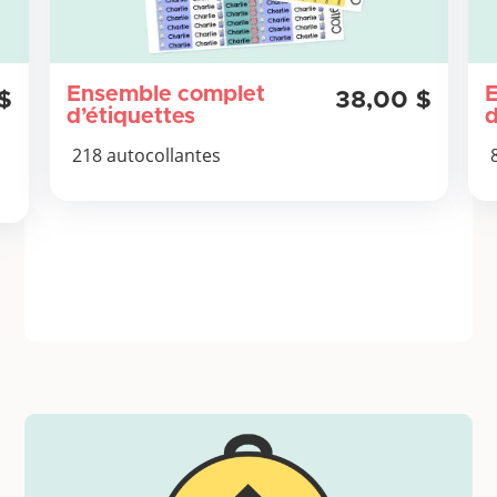
Ensemble complet
$
38,00 $
d’étiquettes
d
218 autocollantes