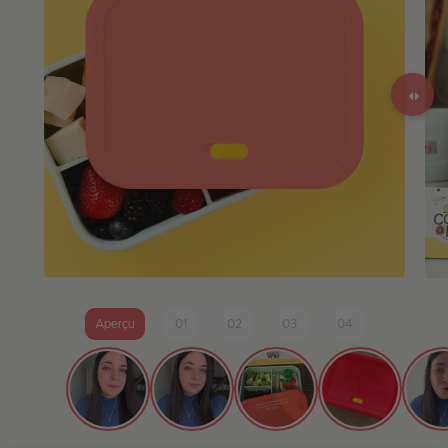
Aperçu
01
02
03
04