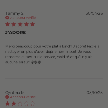
Pu
Tammy S.
30/04/26
da
Acheteur vérifié
J’ADORE
Merci beaucoup pour votre plat à lunch! J’adore! Facile à
nettoyer en plus d’avoir déjà le nom inscrit. Je vous
remercie autant sur le service, rapidité et qu’il n’y ait
aucune erreur! 🤩🤩🤩
Pu
Cynthia M.
03/10/25
da
Acheteur vérifié