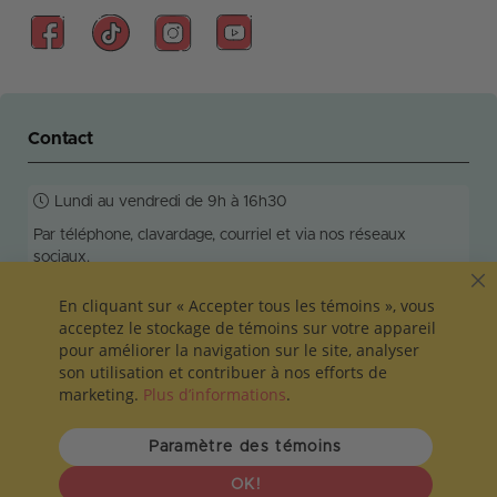
Contact
Lundi au vendredi de 9h à 16h30
Par téléphone, clavardage, courriel et via nos réseaux
sociaux.
Réponse en 24h ouvrables!
C
En cliquant sur « Accepter tous les témoins », vous
acceptez le stockage de témoins sur votre appareil
pour améliorer la navigation sur le site, analyser
son utilisation et contribuer à nos efforts de
info@colleamoi.com
581-200-5888
marketing.
Plus d’informations
.
Vie privée et sécurité
Termes et conditions
Paramètre des témoins
100-1606 rue Ottawa, Montréal, QC, H3C 0V7
OK!