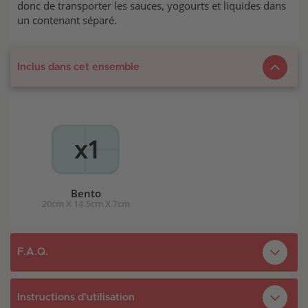
donc de transporter les sauces, yogourts et liquides dans
un contenant séparé.
Inclus dans cet ensemble
Bento
20cm X 14.5cm X 7cm
F.A.Q.
Quelles sont les options de personnalisation?
Instructions d'utilisation