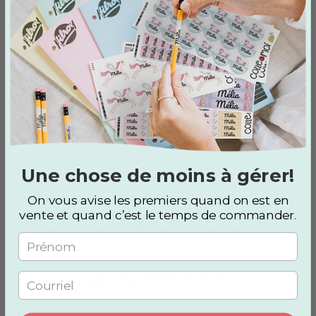
Plaque à sac
Peti
,00 $
8,00 $
étiq
rect
1 plaque à sac
56 aut
objets
Une chose de moins à gérer!
On vous avise les premiers quand on est en
vente et quand c’est le temps de commander
.
Ce que nos clients en pensent?
4.5
4.5 out of 5 stars 35 total
Basé sur 35 avis
reviews