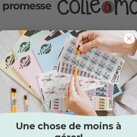
 promesse
Livraison
 au
gratuite sur nos
Satis
elle et
produits
100% 
-ondes
d'identification
Une chose de moins à