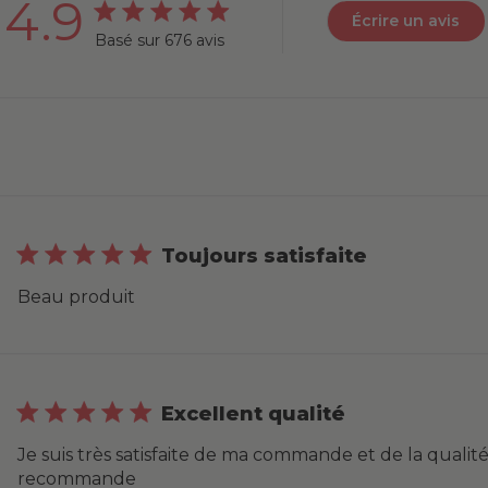
4.9
Écrire un avis
4.9 out of 5 stars 676 total reviews
Basé sur 676 avis
Toujours satisfaite
Beau produit
Excellent qualité
Je suis très satisfaite de ma commande et de la qualité 
recommande