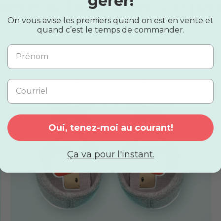
gérer!
vent acheté avec ce pro
On vous avise les premiers quand on est en vente et
quand c’est le temps de commander.
Oui, tenez-moi au courant!
Ça va pour l'instant.