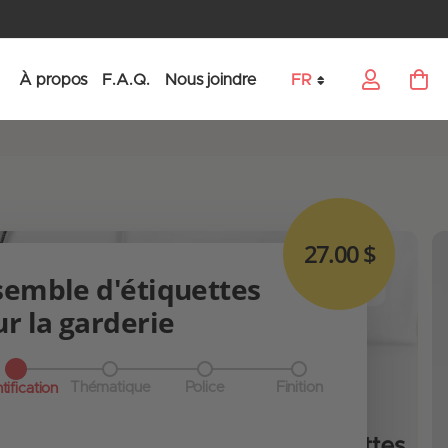
À propos
F.A.Q.
Nous joindre
FR
My Car
Language
27.00 $
semble d'étiquettes
r la garderie
Thématique
Police
Finition
tification