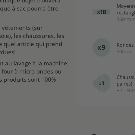
, chaque objet trouvera
Moyenn
aque à sac pourra être
rectang
36mm 
s vêtements (sur
oie), les chaussures, les
e quel article qui prend
Rondes
30mm
rdues!
nt au lavage à la machine
u four à micro-ondes ou
Chaussu
s produits sont 100%
paires)
+ / - 4