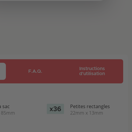
Instructions
F.A.Q.
d'utilisation
à sac
Petites rectangles
x 85mm
22mm x 13mm