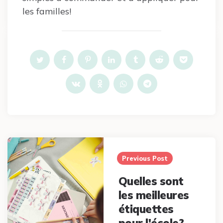
les familles!
Post
navigation
Previous Post
Quelles sont
les meilleures
étiquettes