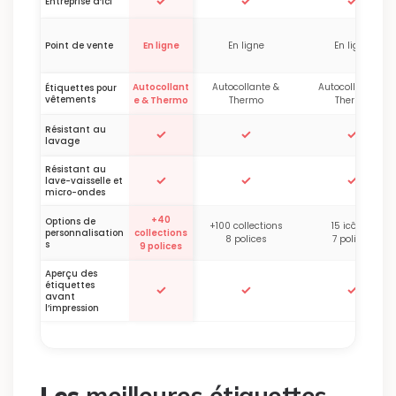
✓
✓
✓
Entreprise d’ici
Point de vente
En ligne
En ligne
En ligne
Autocollant
Autocollante &
Autocollante &
Étiquettes pour
vêtements
e & Thermo
Thermo
Thermo
Résistant au
✓
✓
✓
lavage
Résistant au
✓
✓
✓
lave-vaisselle et
micro-ondes
+40
Options de
+100 collections
15 icônes
personnalisation
collections
8 polices
7 polices
s
9 polices
Aperçu des
étiquettes
✓
✓
✓
avant
l’impression
Les
meilleures étiquettes