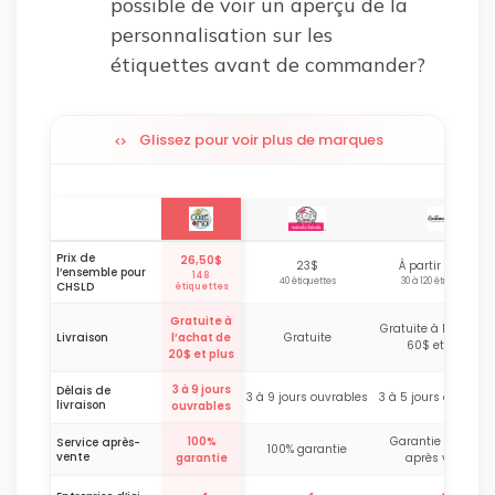
possible de voir un aperçu de la
personnalisation sur les
étiquettes avant de commander?
Glissez pour voir plus de marques
Prix de
26,50$
23$
À partir de 15$
l’ensemble pour
148
40 étiquettes
30 à 120 étiquettes
CHSLD
étiquettes
Gratuite à
Gratuite à l’achat d
Livraison
l’achat de
Gratuite
60$ et plus
20$ et plus
3 à 9 jours
Délais de
3 à 9 jours ouvrables
3 à 5 jours ouvrable
livraison
ouvrables
100%
Garantie 30 jours
Service après-
100% garantie
vente
garantie
après vente