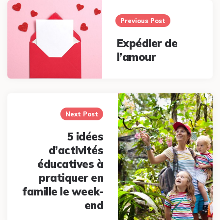
Post
navigation
Previous Post
Expédier de
l’amour
Next Post
5 idées
d’activités
éducatives à
pratiquer en
famille le week-
end