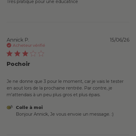
Très pratique pour une éducatrice
Pu
Annick P.
15/06/26
da
Acheteur vérifié
Pochoir
Je ne donne que 3 pour le moment, car je vais le tester
en aout lors de la prochaine rentrée. Par contre, je
m'attendais à un peu plus gros et plus épais.
Commentaires du propriétaire du magasin sur
Colle à moi
l'examen par Colle à moi le Mon Jun 15 2026
Bonjour Annick, Je vous envoie un message. :)