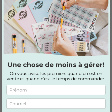
Autocollants
Plan
8,00 $
bienveillants
pour
ense
18 phrases inspirantes sur 36
prim
autocollants
202
60,
Une chose de moins à gérer!
Inclua
On vous avise les premiers quand on est en
vente et quand c’est le temps de commander
.
Ce que nos clients en pensent?