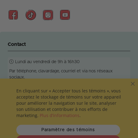
Contact
Lundi au vendredi de 9h à 16h30
Par téléphone, clavardage, courriel et via nos réseaux
sociaux.
Réponse en 24h ouvrables!
C
En cliquant sur « Accepter tous les témoins », vous
acceptez le stockage de témoins sur votre appareil
pour améliorer la navigation sur le site, analyser
son utilisation et contribuer à nos efforts de
info@colleamoi.com
581-200-5888
marketing.
Plus d’informations
.
Vie privée et sécurité
Termes et conditions
Paramètre des témoins