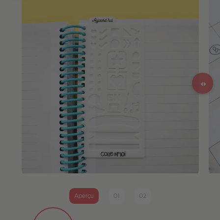
Aperçu
01
02