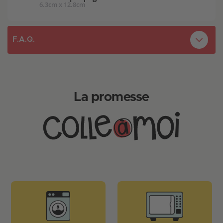
6.3cm x 12.8cm
F.A.Q.
Avec quel type d'agenda ou de planificateur le
pochoir-marque-page est-il compatible?
La promesse
Le plastique est-il résistant pour une utilisation
quotidienne?
Comment utiliser le pochoir pour organiser ma
semaine?
Quelles spécialités sont représentées sur le
pochoir?