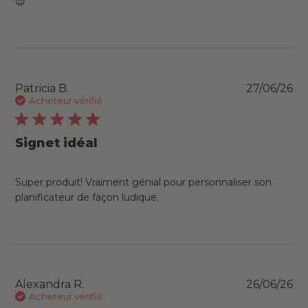
😍
Pu
Patricia B.
27/06/26
da
Acheteur vérifié
Signet idéal
Super produit! Vraiment génial pour personnaliser son
planificateur de façon ludique.
Pu
Alexandra R.
26/06/26
da
Acheteur vérifié