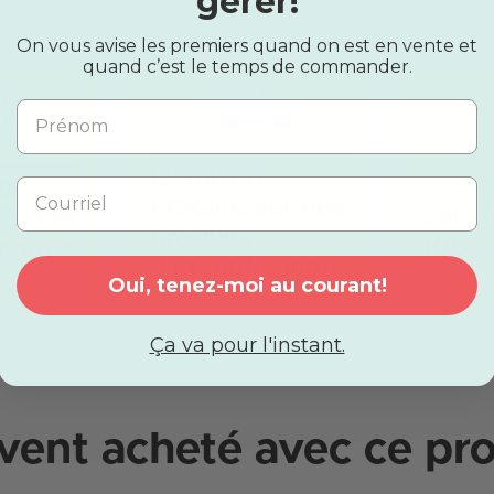
gérer!
On vous avise les premiers quand on est en vente et
quand c’est le temps de commander.
Livraison
 au
gratuite sur nos
Satis
elle et
produits
100% 
-ondes
d'identification
Oui, tenez-moi au courant!
Ça va pour l'instant.
vent acheté avec ce pro