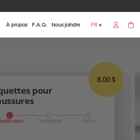
À propos
F.A.Q.
Nous joindre
FR
My Car
Language
8.00 $
quettes pour
aussures
Thématique
Police
dentification