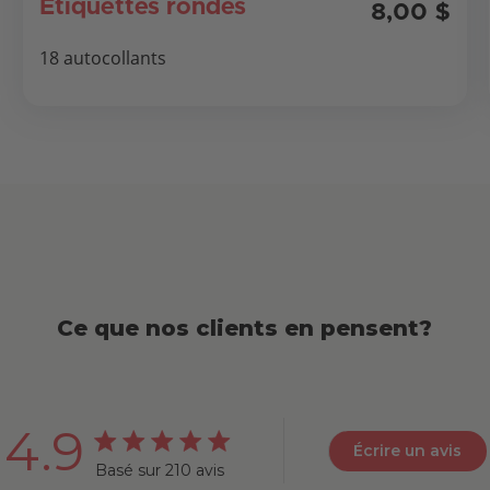
Étiquettes rondes
8,00 $
18 autocollants
Ce que nos clients en pensent?
4.9
Écrire un avis
4.9 out of 5 stars 210 total reviews
Basé sur 210 avis