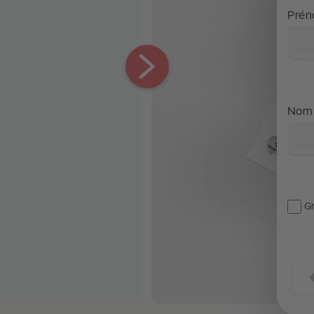
Pré
Nom
Gr