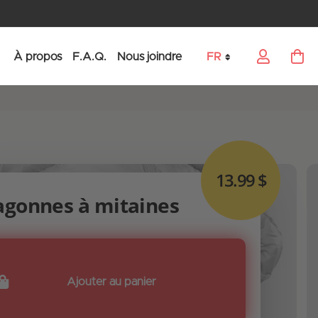
À propos
F.A.Q.
Nous joindre
FR
My Car
Language
13.99 $
agonnes à mitaines
Ajouter au panier