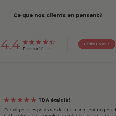
Ce que nos clients en pensent?
4.4
Écrire un avis
4.4 out of 5 stars 10 total reviews
Basé sur 10 avis
TDA était là!
Parfait pour les petits rapides qui manquent un peu d
cette solution très simple permet de retirer gants et m