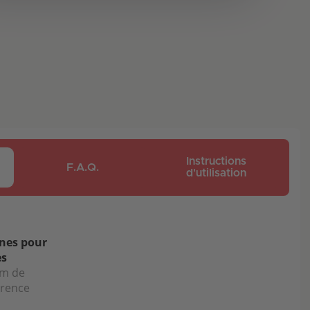
Instructions
F.A.Q.
d'utilisation
nes pour
es
cm de
érence