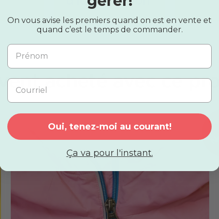
gérer!
d'identification
On vous avise les premiers quand on est en vente et
quand c’est le temps de commander.
vent acheté avec ce pro
Oui, tenez-moi au courant!
Ça va pour l'instant.