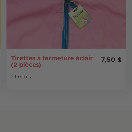
Tirettes à fermeture éclair
7,50 $
(2 pièces)
2 tirettes