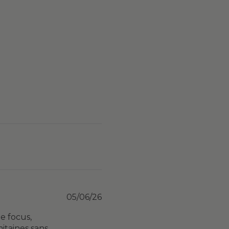
Published
05/06/26
date
e focus,
itaines sans