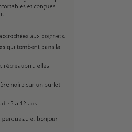
nfortables et conçues
u.
 accrochées aux poignets.
ines qui tombent dans la
e, récréation… elles
anière noire sur un ourlet
 de 5 à 12 ans.
s perdues… et bonjour