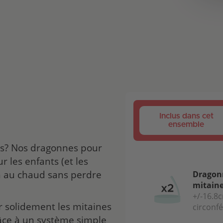
Inclus dans cet
ensemble
es? Nos dragonnes pour
r les enfants (et les
en au chaud sans perdre
Dragon
mitain
+/-16.8
r solidement les mitaines
circonf
râce à un système simple