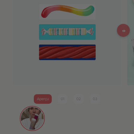
Aperçu
01
02
03