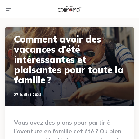
Menu
Comment avoir des
vacances d’été
intéressantes et
plaisantes pour toute la
famille ?
27 Juillet 2021
Vous avez des plans pour partir à
l’aventure en famille cet été ? Ou bien