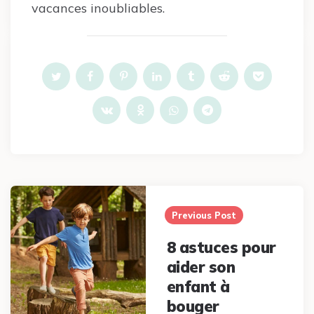
vacances inoubliables.
Post
navigation
Previous Post
8 astuces pour
aider son
enfant à
bouger