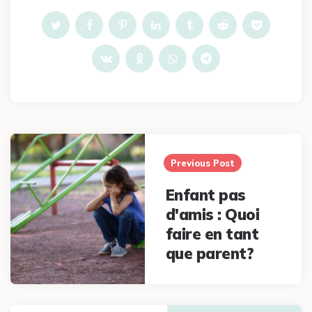
Post
navigation
Previous Post
Enfant pas
d'amis : Quoi
faire en tant
que parent?