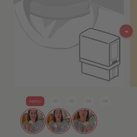
Aperçu
01
02
03
04