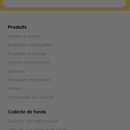
Produits
M’aider à choisir
Ensembles d’étiquettes
Étiquettes à la page
Articles personnalisés
Étampes
Étiquettes inspirantes
Autres
Commande sur mesure
Collecte de fonds
Soutenir une organisation
Débuter une collecte de fonds