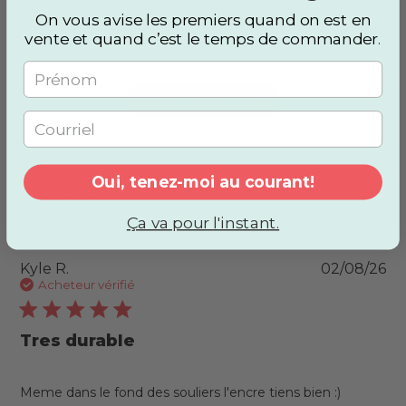
4.4
On vous avise les premiers quand on est en
vente et quand c’est le temps de commander
.
4.4 out of 5 stars 155 total
Basé sur 155 avis
reviews
Écrire un avis
Oui, tenez-moi au courant!
Filtres
Ça va pour l'instant.
Pu
Kyle R.
02/08/26
da
Acheteur vérifié
Tres durable
Meme dans le fond des souliers l'encre tiens bien :)