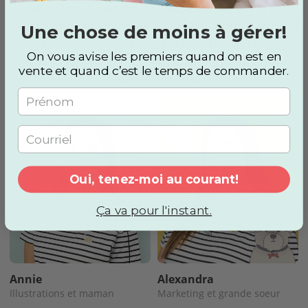
Derrière le succès de Colle à moi, il y a la
passion de mamans et papas qui comprennent
Une chose de moins à gérer!
les besoins des autres parents. Toute l’équipe
On vous avise les premiers quand on est en
est dévouée à vous offrir une expérience
vente et quand c’est le temps de commander
.
extraordinaire.
Oui, tenez-moi au courant!
Ça va pour l'instant.
Annie
Alexandra
Illustrations et maman
Marketing et grande soeur