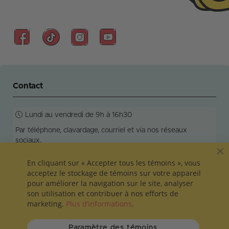
Contact
Lundi au vendredi de 9h à 16h30
Par téléphone, clavardage, courriel et via nos réseaux
sociaux.
Réponse en 24h ouvrables!
C
En cliquant sur « Accepter tous les témoins », vous
acceptez le stockage de témoins sur votre appareil
pour améliorer la navigation sur le site, analyser
son utilisation et contribuer à nos efforts de
info@colleamoi.com
581-200-5888
marketing.
Plus d’informations
.
Vie privée et sécurité
Termes et conditions
Paramètre des témoins