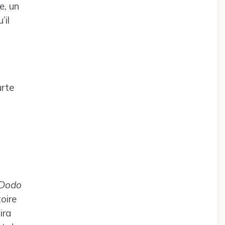
e, un
’il
l
urte
Dodo
oire
ira