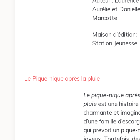
Auteur : Laurence
Aurélie et Daniell
Marcotte
Maison d’édition:
Station Jeunesse
Le Pique-nique après la pluie
Le pique-nique après
pluie
est une histoire
charmante et imagin
d’une famille d’escar
qui prévoit un pique-
joyeux. Toutefois, de