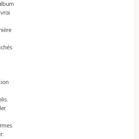
’album
vrai
nière
ichés
tion
lis.
ler
armes
r: