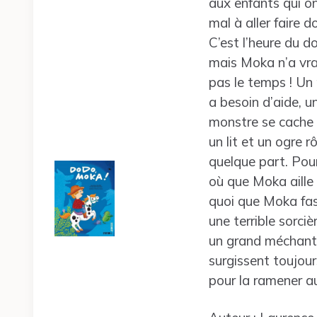
aux enfants qui o
mal à aller faire d
C’est l’heure du d
mais Moka n’a vr
pas le temps ! Un 
a besoin d’aide, u
monstre se cache
un lit et un ogre r
quelque part. Pou
où que Moka aille
quoi que Moka fas
une terrible sorciè
un grand méchant
surgissent toujou
pour la ramener au 