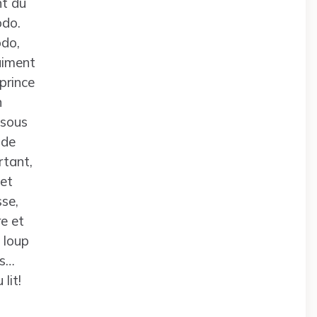
nt du
odo.
odo,
aiment
prince
n
 sous
ôde
rtant,
 et
se,
re et
 loup
rs…
lit!