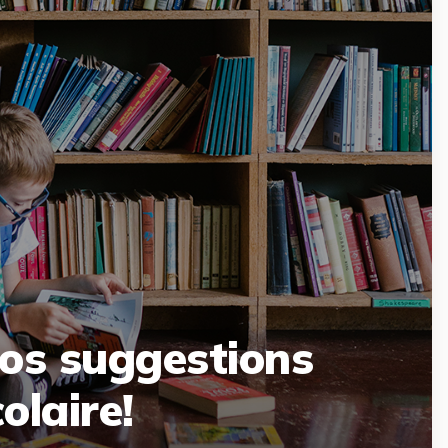
nos suggestions
colaire!