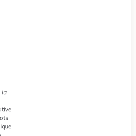
e
 la
ative
gots
nique
s