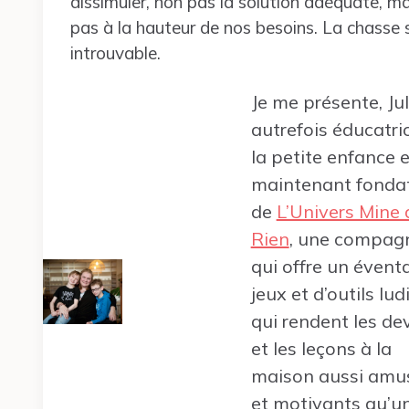
dissimuler, non pas la solution adéquate, ma
pas à la hauteur de nos besoins. La chasse se 
introuvable.
Je me présente, Jul
autrefois éducatri
la petite enfance e
maintenant fondat
de
L’Univers Mine 
Rien
, une compag
qui offre un éventa
jeux et d’outils lu
qui rendent les de
et les leçons à la
maison aussi amu
et motivants qu’un