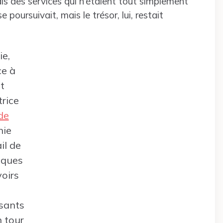
is des services qui n’étaient tout simplement
poursuivait, mais le trésor, lui, restait
ie,
ce à
t
rice
de
nie
il de
diques
voirs
sants
 tour