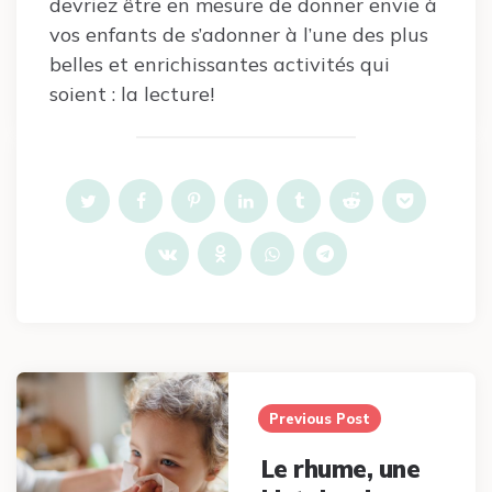
devriez être en mesure de donner envie à
vos enfants de s’adonner à l’une des plus
belles et enrichissantes activités qui
soient : la lecture!
Post
navigation
Previous Post
Le rhume, une