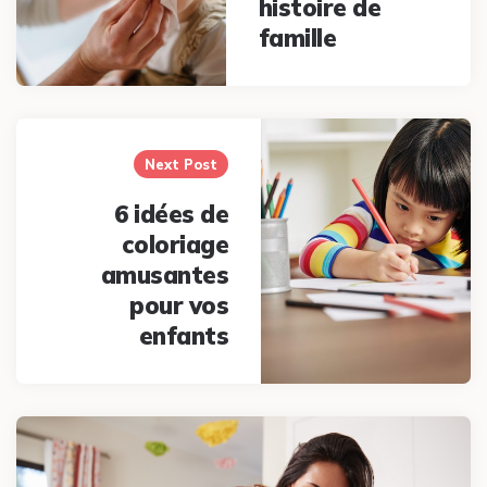
histoire de
famille
Next Post
6 idées de
coloriage
amusantes
pour vos
enfants